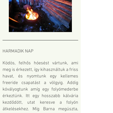
HARMADIK NAP
Ködös, felhős hóesést vártunk, ami
meg is érkezett, így kihasználtuk a friss
havat, és nyomtunk egy kellemes
freeride csapatást a völgyig. Addig
kóvályogtunk amíg egy folyómederbe
érkeztünk. Itt egy hosszabb kálvária
kezdődött, utat keresve a folyón
átkelésekhez. Míg Barna megúszta,