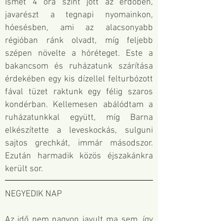
Ismét 4 óra szint jött az erdőben,
javarészt a tegnapi nyomainkon,
hóesésben, ami az alacsonyabb
régióban ránk olvadt, míg feljebb
szépen növelte a hóréteget. Este a
bakancsom és ruházatunk szárítása
érdekében egy kis dízellel felturbózott
fával tüzet raktunk egy félig szaros
kondérban. Kellemesen abálódtam a
ruházatunkkal együtt, míg Barna
elkészítette a leveskockás, sulguni
sajtos grechkát, immár másodszor.
Ezután harmadik közös éjszakánkra
került sor.
NEGYEDIK NAP
Az idő nem nagyon javult ma sem, így