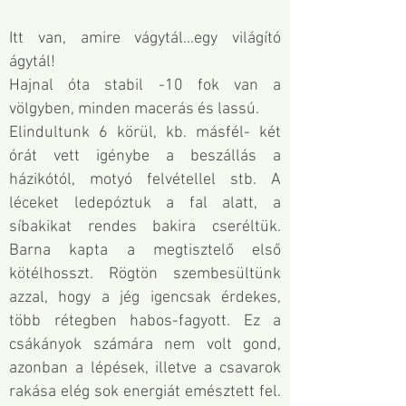
Itt van, amire vágytál...egy világító
ágytál!
Hajnal óta stabil -10 fok van a
völgyben, minden macerás és lassú.
Elindultunk 6 körül, kb. másfél- két
órát vett igénybe a beszállás a
házikótól, motyó felvétellel stb. A
léceket ledepóztuk a fal alatt, a
síbakikat rendes bakira cseréltük.
Barna kapta a megtisztelő első
kötélhosszt. Rögtön szembesültünk
azzal, hogy a jég igencsak érdekes,
több rétegben habos-fagyott. Ez a
csákányok számára nem volt gond,
azonban a lépések, illetve a csavarok
rakása elég sok energiát emésztett fel.