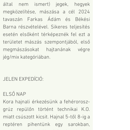
által nem ismert) jegek, hegyek
megközelítése, mászása a cél 2024
tavaszán
Farkas Ádám
és Békési
Barna részvételével.
Sikeres teljesítés
esetén elsőként térképeznék fel ezt a
területet mászás szempontjából, első
megmászásokat hajtanának végre
jég/mix kategóriában.
JELEN EXPEDÍCIÓ:
ELSŐ NAP
Kora hajnali érkezésünk a fehérorosz-
grúz repülőn történt technikai K.O.
miatt csúszott kicsit. Hajnal 5-től 8-ig a
reptéren pihentünk egy sarokban,