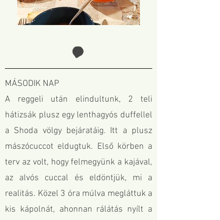
MÁSODIK NAP
A reggeli után elindultunk, 2 teli
hátizsák plusz egy lenthagyós duffellel
a Shoda völgy bejáratáig. Itt a plusz
mászócuccot eldugtuk. Első körben a
terv az volt, hogy felmegyünk a kajával,
az alvós cuccal és eldöntjük, mi a
realitás. Közel 3 óra múlva megláttuk a
kis kápolnát, ahonnan rálátás nyílt a