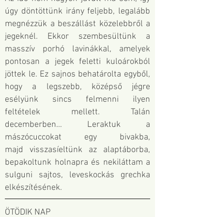
úgy döntöttünk irány feljebb, legalább
megnézzük a beszállást közelebbről a
jegeknél. Ekkor szembesültünk a
masszív porhó lavinákkal, amelyek
pontosan a jegek feletti kuloárokból
jöttek le. Ez sajnos behatárolta egyből,
hogy a legszebb, középső jégre
esélyünk sincs felmenni ilyen
feltételek mellett. Talán
decemberben… Leraktuk a
mászócuccokat egy bivakba,
majd
visszasíeltünk az alaptáborba,
bepakoltunk holnapra és nekiláttam a
sulguni sajtos, leveskockás grechka
elkészítésének.
ÖTÖDIK NAP