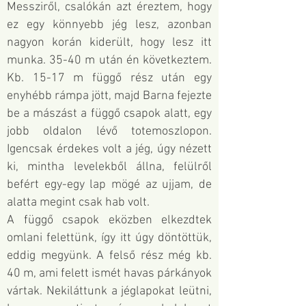
Messziről, csalókán azt éreztem, hogy
ez egy könnyebb jég lesz, azonban
nagyon korán kiderült, hogy lesz itt
munka. 35-40 m után én következtem.
Kb. 15-17 m függő rész után egy
enyhébb rámpa jött, majd Barna fejezte
be a mászást a függő csapok alatt, egy
jobb oldalon lévő totemoszlopon.
Igencsak érdekes volt a jég, úgy nézett
ki, mintha levelekből állna, felülről
befért egy-egy lap mögé az ujjam, de
alatta megint csak hab volt.
A függő csapok eközben elkezdtek
omlani felettünk, így itt úgy döntöttük,
eddig megyünk. A felső rész még kb.
40 m, ami felett ismét havas párkányok
vártak. Nekiláttunk a jéglapokat leütni,