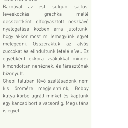
Barnával az esti sulguni sajtos,
leveskockás grechka mellé
desszertként elfogyasztott neszkávé
nyalogatása közben arra jutottunk,
hogy akkor most mi lemegyünk egyet
melegedni. Összeraktuk az alvós
cuccokat és elindultunk lefelé sível. Ez
egyébként ekkora zsákokkal mindez
kimondottan nehéznek, és fárasztónak
bizonyult.
Ghebi faluban lévő szállásadónk nem
kis örömére megjelentünk, Bobby
kutya körbe ugrált minket és kaptunk
egy kancsó bort a vacsoráig. Meg utána
is egyet.