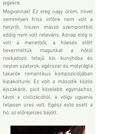
jegekre.
Megvannak! Ez elég nagy öröm, mivel
semmilyen friss infónk nem volt a
helyről, hiszen mászó szempontból
eddig nem volt releváns. Aznap elég is
volt a menetből, a hóesés előtt
bevermeltük magunkat a hótól
roskadozó tetejű kis kunyhóba és
neylon szatyrok, egérszar és molyrágta
takarók romantikus kompozíciójában
kipakoltunk. Ez volt a második közös
éjszakánk, picit közelebb egymáshoz,
távol a civilizációtól, a völgy ugyanis
teljesen üres volt.
Egész este esett a
hó, az előrejelzés bejött.