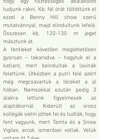
hogy egy tisztességes abalakovot
tudjunk rakni. Kb. fél órát töltöttünk el
ezzel a Benny Hill show szerű
mutatvánnyal, majd elindultunk lefelé.
Összesen kb. 120-130 m jeget
másztunk át.
A fentieket követően meglehetősen
gyorsan – takarodva – hagytuk el a
katlant, mert beindultak a lavinák
felettünk. Útközben a putri felé azért
még megcsavartuk a léceket a jó
hóban. Nemsokkal ezután pedig 3
alakra lettünk figyelmesek az
alaptábornál. Kiderült az orosz
kollégák síelni jöttek fel és tudták, hogy
fent vagyunk, mert Tamta és a Snow
Vigiles arcok ismerősei voltak. Velük
voltam itt 3 éve.