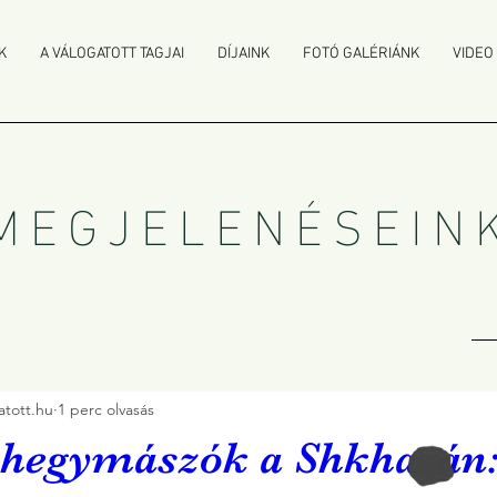
K
A VÁLOGATOTT TAGJAI
DÍJAINK
FOTÓ GALÉRIÁNK
VIDEO
MEGJELENÉSEIN
tott.hu
1 perc olvasás
hegymászók a Shkharán