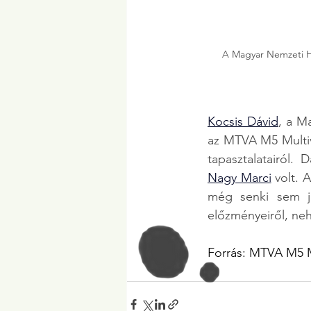
A Magyar Nemzeti Heg
Kocsis Dávid
, a M
az MTVA M5 Multiv
Nagy Marci
 volt.
még senki sem já
előzményeiről, nehé
Forrás: 
MTVA M5 M