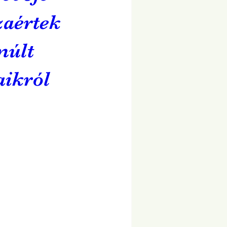
zaértek
múlt
aikról