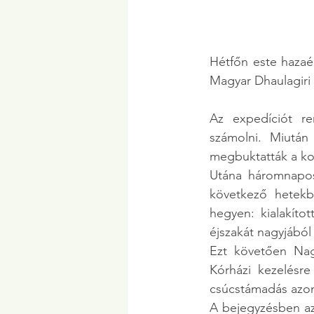
Hétfőn este hazaé
Magyar Dhaulagiri 
Az expedíciót re
számolni. Miután
megbuktatták a kor
Utána háromnapos
következő hetekbe
hegyen: kialakítot
éjszakát nagyjából
Ezt követően Na
Kórházi kezelésre
csúcstámadás azonb
A bejegyzésben azt