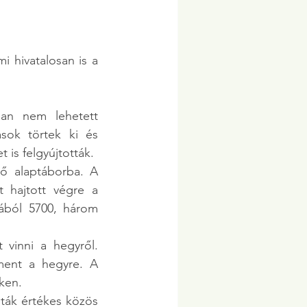
 hivatalosan is a 
an nem lehetett 
ok törtek ki és 
is felgyújtották.
ő alaptáborba. A 
 hajtott végre a 
jából 5700, három 
t vinni a hegyről. 
ment a hegyre. A 
ken.
ták értékes közös 