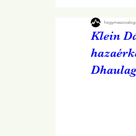
hegymaszovaloga
Klein D
hazaérke
Dhaulag