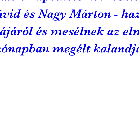
ávid és Nagy Márton - ha
ájáról és mesélnek az el
hónapban megélt kalandj