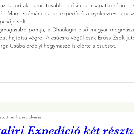
gazdagodtak, ami tovább erősíti a csapatkohéziót. A
l: Marci számára ez az expedíció a nyolcezres tapaszt
pcsője volt.
gmagasabb pontja, a Dhaulagiri első magyar megmászá
at hajtotta végre. A csúcsra végül csak Erőss Zsolt jutot
rga Csaba erdélyi hegymászó is elérte a csúcsot.
tott.hu
1 perc olvasás
liri Expedíció két résztv