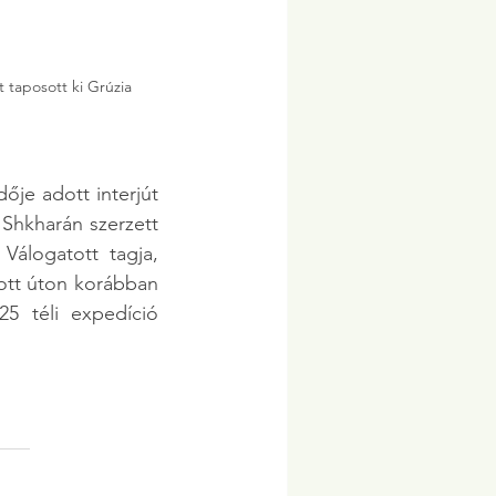
 taposott ki Grúzia 
je adott interjút 
hkharán szerzett 
tapasztalatairól. Dávid hegymászó társa a Magyar Nemzeti Hegymászó Válogatott tagja, 
ott úton korábban 
5 téli expedíció 