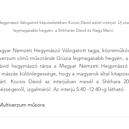
ymászó Válogatott képviseletében Kocsis Dávid adott interjút. Új utat
legmagasabb hegyén, a Shkharán Dávid és Nagy Marci.
agyar Nemzeti Hegymászó Válogatott tagja, közreműködő
erzum című műsorának Grúzia legmagasabb hegyén, a S
 A mászás különlegessége, hogy a magyarok által kitapos
rt. Kocsis Dávid az interjúban mesél a Shkhara 202
zségeiről, izgalmáról. Az interjú 5:40 -12:40-ig látható. 
ultiverzum műsora