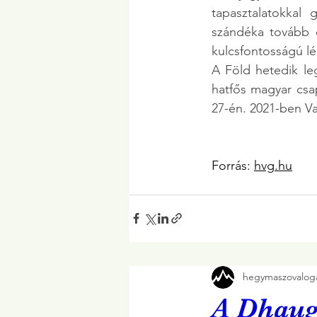
tapasztalatokkal 
szándéka tovább é
kulcsfontosságú lé
A Föld hetedik le
hatfős magyar csap
27-én. 2021-ben Va
Forrás: 
hvg
.hu
hegymaszovaloga
A Dhauga