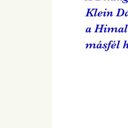
Klein D
a Himal
másfél 