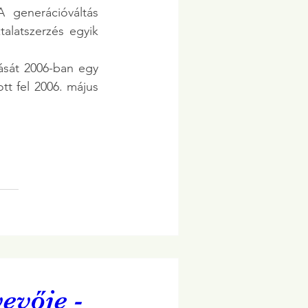
 generációváltás 
alatszerzés egyik 
sát 2006-ban egy 
t fel 2006. május 
evője -