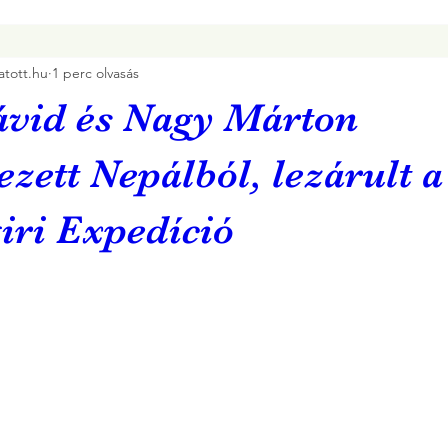
tott.hu
1 perc olvasás
ávid és Nagy Márton
zett Nepálból, lezárult a
iri Expedíció