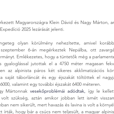
rkezett Magyarországra Klein Dávid és Nagy Márton, ami
Expedíció 2025 lezárását jelenti.
ngeteg olyan körülmény nehezítette, amivel korább
 szeptember 6-án megérkeztek Nepálba, ott zavargás
mányt. Emlékezetes, hogy a tüntetők még a parlamentet 
 gyaloglással jutottak el a 4750 méter magasan fekv
n az alpinista páros két sikeres akklimatizációs kört
ta saját táborláncát és egy éjszakát töltöttek el nagy
 6000, valamint egy további éjszakát 6400 méteren.
gy Mártonnak
vesekőproblémái adódtak
,
 így le kellet
 volt szükség, aztán amikor jobban lett ismét vissza
an nem sikerült, mert havazás és lavina is volt a környé
 írták, hogy bár a csúcs nem teljesült, a magyar alpinis