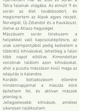
nyerhettem már az első év során a
Tátra falainak világába. Az elmúlt 9 év
során az élet továbbsodort, és
megismertem az Alpok egyes részeit,
Norvégiát, Új-Zélandot és a Kaukázust,
illetve az Atlasz-hegységet.
Mászásaim során törekszem a
helyiekkel való kapcsolatépítésre, az
utak szempontjából pedig kedvelem a
többrétű kihívásokat, lehetőleg a falon
több napot eltöltve. Kimondottan
vonzónak találom azon kihívásokat,
ahol a puszta mászáson kívül maga az
odajutás is kalandos.
Korábbi botladozásom ellenére
mindennapjaimat a mászás köré
építettem fel, és aktívan mászok
jelenleg is.
Jellegzetesebb kihívások, amikkel
sikeresen találkoztam: