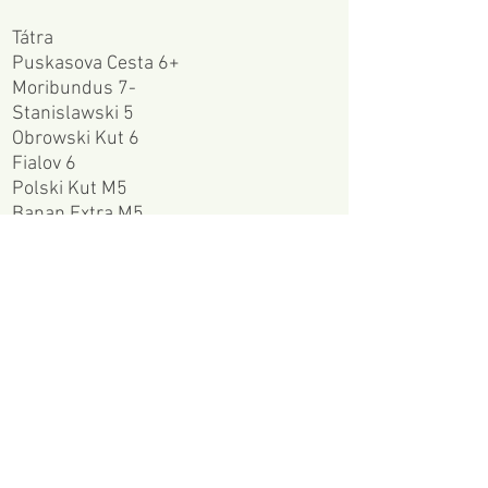
Tátra
Puskasova Cesta 6+
Moribundus 7-
Stanislawski 5
Obrowski Kut 6
Fialov 6
Polski Kut M5
Banan Extra M5
Alpok
Peuterey Integral
Biancograt
Rjukan/Norvegia
Gausdalfossen WI4
Jomfrau WI4
Bakveien WI4
Gaustamaraton WI3 solo