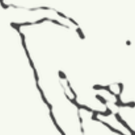
TAGOK:
KÖZRE
A Magyar Ne
Csapatvezet