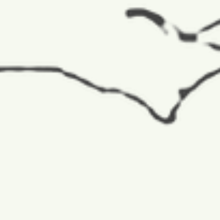
MAGYAR NEMZETI
HEGYMÁSZÓ VÁLOGATO
TAGJAI
VEZETŐ: