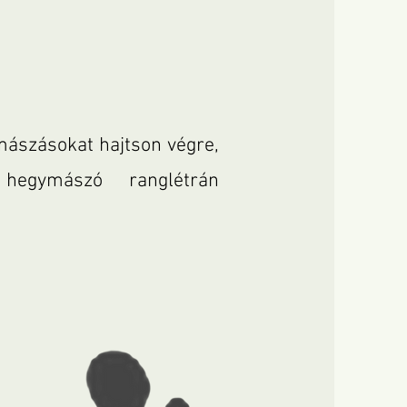
mászásokat hajtson végre,
hegymászó ranglétrán