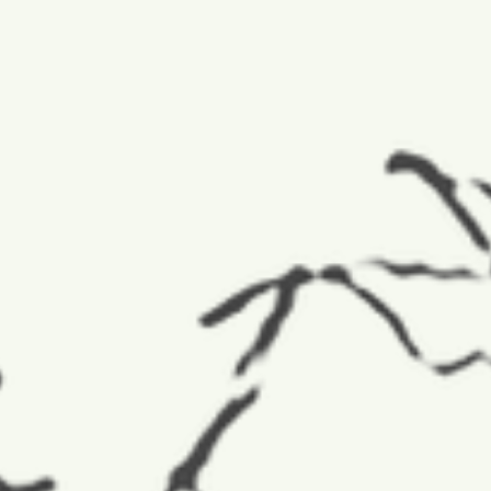
DR. SZÁSZ LÁSZLÓ
DÉKÁNY MÁTÉ
KEREKES BENCE
NAGY MÁRTON
MŰKÖDŐK:
DR. ÁGOSTON VIKTOR
KOCSIS DÁVID
RUSKÓ ANDRÁS
mzeti Hegymászó Válogatott tagjai 2019 és 2022 között:
ő:
Urbanics Áron
; tagok: Dr. Ágoston Viktor, Dékány Máté,
Farkas