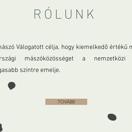
RÓLUNK
szó Válogatott célja, hogy kiemelkedő értékű 
rszági mászóközösséget a nemzetközi 
asabb szintre emelje.
TOVÁBB