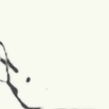
 Ádám
,
Kerekes