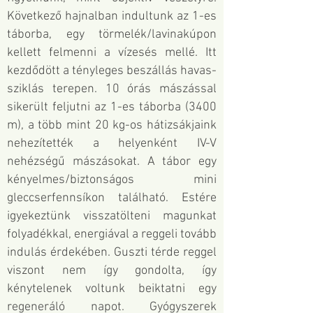
Következő hajnalban indultunk az 1-es
táborba, egy törmelék/lavinakúpon
kellett felmenni a vízesés mellé. Itt
kezdődött a tényleges beszállás havas-
sziklás terepen. 10 órás mászással
sikerült feljutni az 1-es táborba (3400
m), a több mint 20 kg-os hátizsákjaink
nehezítették a helyenként IV-V
nehézségű mászásokat. A tábor egy
kényelmes/biztonságos mini
gleccserfennsíkon található. Estére
igyekeztünk visszatölteni magunkat
folyadékkal, energiával a reggeli tovább
indulás érdekében. Guszti térde reggel
viszont nem így gondolta, így
kénytelenek voltunk beiktatni egy
regeneráló napot. Gyógyszerek