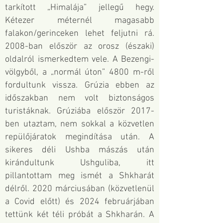
tarkított „Himalája” jellegű hegy.
Kétezer méternél magasabb
falakon/gerinceken lehet feljutni rá.
2008-ban először az orosz (északi)
oldalról ismerkedtem vele. A Bezengi-
völgyből, a „normál úton” 4800 m-ről
fordultunk vissza. Grúzia ebben az
időszakban nem volt biztonságos
turistáknak. Grúziába először 2017-
ben utaztam, nem sokkal a közvetlen
repülőjáratok megindítása után. A
sikeres déli Ushba mászás után
kirándultunk Ushguliba, itt
pillantottam meg ismét a Shkharát
délről. 2020 márciusában (közvetlenül
a Covid előtt) és 2024 februárjában
tettünk két téli próbát a Shkharán. A