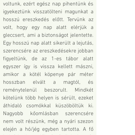
voltunk, ezért egész nap pihentünk és
igyekeztünk visszatölteni magunkat a
hosszú ereszkedés előtt. Tervünk az
volt, hogy egy nap alatt elérjük a
gleccsert, ami a biztonságot jelentette.
Egy hosszú nap alatt sikerült a lejutás,
szerencsére az ereszkedésekre jobban
figyeltünk, de az 1-es tábor alatt
egyszer így is vissza kellett mászni,
amikor a kötél köpenye pár méter
hosszban elvált a magtól, és
reménytelenül beszorult. Mindkét
kötelünk több helyen is sérült, ezeket
áthidaló csomókkal küszöböltük ki.
Nagyobb kőomlásban szerencsére
nem volt részünk, még a nyári szezon
elején a hó/jég egyben tartotta. A fő