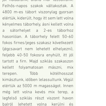
Felhős-napos szakok váltakoztak. A
4800 m-es tábort viszonylag gyorsan
elértük, kiderült, hogy itt sem lett volna
kényelmes táborhely, ásni kellett volna
a sátorhelyet a 2-es táborhoz
hasonlóan. A táborhely felett 50-60
fokos firnes/jeges szakasz következett
(jégcsavart nem lehetett elhelyezni),
feljebb 40-50 fokosra enyhült, itt jól
tartott a firn. Majd sziklás szakaszon
kellett folyamatosan mászni, mix
terepen. Több kötélhosszat
kimásztunk, időben lelassultunk. Végül
elértük az 5000 m magasságot. Innen
még lett volna kevés mix terep, a
legfelső sziklás részt viszont havon
balról lehetett volna kerülni és