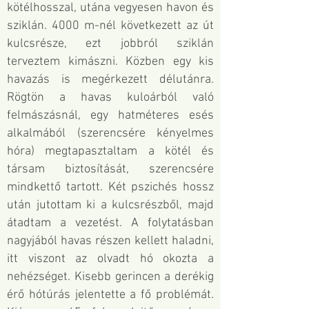
kötélhosszal, utána vegyesen havon és
sziklán. 4000 m-nél következett az út
kulcsrésze, ezt jobbról sziklán
terveztem kimászni. Közben egy kis
havazás is megérkezett délutánra.
Rögtön a havas kuloárból való
felmászásnál, egy hatméteres esés
alkalmából (szerencsére kényelmes
hóra) megtapasztaltam a kötél és
társam biztosítását, szerencsére
mindkettő tartott. Két pszichés hossz
után jutottam ki a kulcsrészből, majd
átadtam a vezetést. A folytatásban
nagyjából havas részen kellett haladni,
itt viszont az olvadt hó okozta a
nehézséget. Kisebb gerincen a derékig
érő hótúrás jelentette a fő problémát.