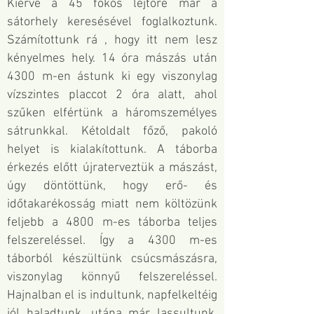
Kiérve a 45 fokos lejtőre már a
sátorhely keresésével foglalkoztunk.
Számítottunk rá , hogy itt nem lesz
kényelmes hely. 14 óra mászás után
4300 m-en ástunk ki egy viszonylag
vízszintes placcot 2 óra alatt, ahol
szűken elfértünk a háromszemélyes
sátrunkkal. Kétoldalt főző, pakoló
helyet is kialakítottunk. A táborba
érkezés előtt újraterveztük a mászást,
úgy döntöttünk, hogy erő- és
időtakarékosság miatt nem költözünk
feljebb a 4800 m-es táborba teljes
felszereléssel. Így a 4300 m-es
táborból készültünk csúcsmászásra,
viszonylag könnyű felszereléssel.
Hajnalban el is indultunk, napfelkeltéig
jól haladtunk, utána már lassultunk.