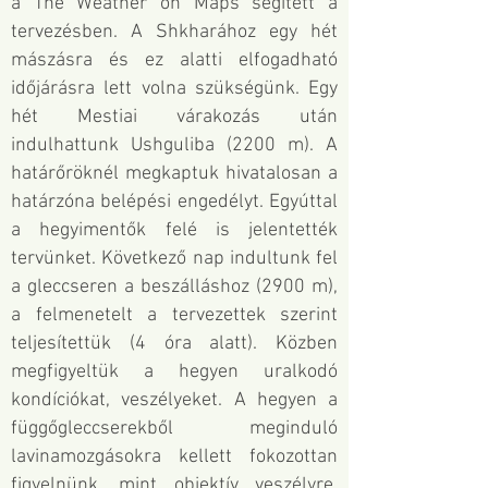
a
The Weather on Maps
segített a
tervezésben. A Shkharához egy hét
mászásra és ez alatti elfogadható
időjárásra lett volna szükségünk. Egy
hét Mestiai várakozás után
indulhattunk Ushguliba (2200 m). A
határőröknél megkaptuk hivatalosan a
határzóna belépési engedélyt. Egyúttal
a hegyimentők felé is jelentették
tervünket. Következő nap indultunk fel
a gleccseren a beszálláshoz (2900 m),
a felmenetelt a tervezettek szerint
teljesítettük (4 óra alatt). Közben
megfigyeltük a hegyen uralkodó
kondíciókat, veszélyeket. A hegyen a
függőgleccserekből meginduló
lavinamozgásokra kellett fokozottan
figyelnünk, mint objektív veszélyre.