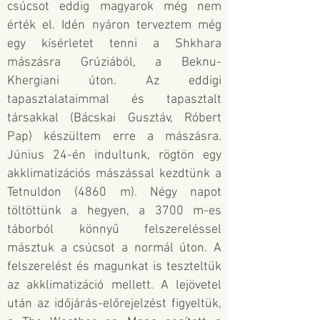
csúcsot eddig magyarok még nem
érték el. Idén nyáron terveztem még
egy kísérletet tenni a Shkhara
mászásra Grúziából, a Beknu-
Khergiani úton. Az eddigi
tapasztalataimmal és tapasztalt
társakkal (
Bácskai Gusztáv
,
Róbert
Pap
) készültem erre a mászásra.
Június 24-én indultunk, rögtön egy
akklimatizációs mászással kezdtünk a
Tetnuldon (4860 m). Négy napot
töltöttünk a hegyen, a 3700 m-es
táborból könnyű felszereléssel
másztuk a csúcsot a normál úton. A
felszerelést és magunkat is teszteltük
az akklimatizáció mellett. A lejövetel
után az időjárás-előrejelzést figyeltük,