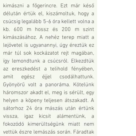
kimászni a főgerincre. Ezt már késő
délután értük el, kiszámoltuk, hogy a
csúcsig legalább 5-6 óra kellett volna a
kb. 600 m hossz és 200 m szint
kimászásához. A nehéz terep miatt a
lejövetel is ugyanannyi, úgy éreztük ez
már túl sok kockázatot rejt magában,
így lemondtunk a csúcsról. Elkezdtük
az ereszkedést a telihold fényében,
amit egész éjjel csodálhattunk.
Gyönyörű volt a panoráma. Kötelünk
háromszor akadt el, meg is sérült, egy
helyen a köpeny teljesen átszakadt. A
sátorhoz 24 óra mászás után értünk
vissza, igaz kicsit alámentünk, a
fokozódó kimerültségünk miatt nem
vettük észre lemászás során. Fáradtak