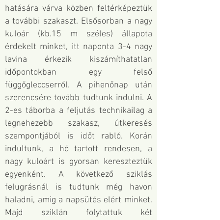
hatására várva közben feltérképeztük
a további szakaszt. Elsősorban a nagy
kuloár (kb.15 m széles) állapota
érdekelt minket, itt naponta 3-4 nagy
lavina érkezik kiszámíthatatlan
időpontokban egy felső
függőgleccserről. A pihenőnap után
szerencsére tovább tudtunk indulni. A
2-es táborba a feljutás technikailag a
legnehezebb szakasz, útkeresés
szempontjából is időt rabló. Korán
indultunk, a hó tartott rendesen, a
nagy kuloárt is gyorsan kereszteztük
egyenként. A következő sziklás
felugrásnál is tudtunk még havon
haladni, amig a napsütés elért minket.
Majd sziklán folytattuk két