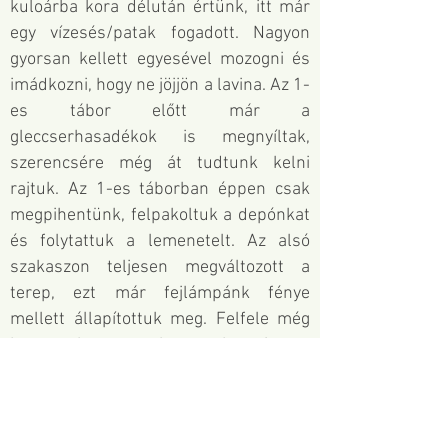
kuloárba kora délután értünk, itt már
egy vízesés/patak fogadott. Nagyon
gyorsan kellett egyesével mozogni és
imádkozni, hogy ne jöjjön a lavina. Az 1-
es tábor előtt már a
gleccserhasadékok is megnyíltak,
szerencsére még át tudtunk kelni
rajtuk. Az 1-es táborban éppen csak
megpihentünk, felpakoltuk a depónkat
és folytattuk a lemenetelt. Az alsó
szakaszon teljesen megváltozott a
terep, ezt már fejlámpánk fénye
mellett állapítottuk meg. Felfele még
havas volt a terep, lemenetben viszont
már kőtörmelékes omladéklejtőkön
ereszkedtünk. A beszálló vízesés alatt
is friss lavinanyomokat találtunk,