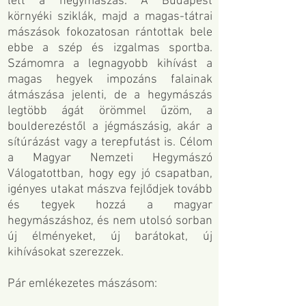
lett a hegymászás. A Budapest
környéki sziklák, majd a magas-tátrai
mászások fokozatosan rántottak bele
ebbe a szép és izgalmas sportba.
Számomra a legnagyobb kihívást a
magas hegyek impozáns falainak
átmászása jelenti, de a hegymászás
legtöbb ágát örömmel űzöm, a
boulderezéstől a jégmászásig, akár a
sítúrázást vagy a terepfutást is. Célom
a Magyar Nemzeti Hegymászó
Válogatottban, hogy egy jó csapatban,
igényes utakat mászva fejlődjek tovább
és tegyek hozzá a magyar
hegymászáshoz, és nem utolsó sorban
új élményeket, új barátokat, új
kihívásokat szerezzek.
Pár emlékezetes mászásom: