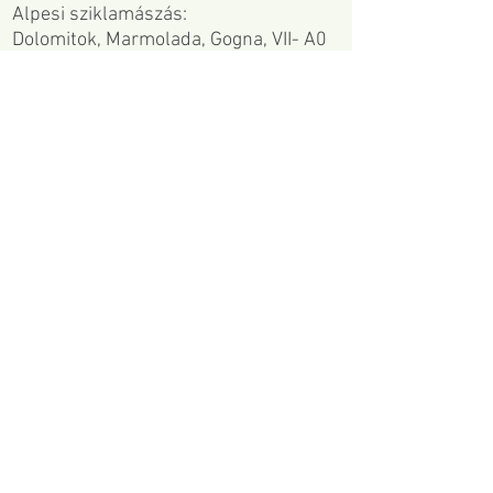
Alpesi sziklamászás:
Dolomitok, Marmolada, Gogna, VII- A0
Dolomitok, Nyugati Zinne, Cassin, VII-
A0
Dolomitok, Tofana di Rozes, Consantini-
Apollonio, VII- A0
Mont Blanc-csoport, Grand Capucin,
Svájci direkt – O sole mio variáns 6a+
Gesäuse, Dachl, Nord wand VII-, A0
Magas-Tátra, Kápolna, La Bomba VII
Magas-Tátra, PP variáns V, A2 (télen
társsal, majd önbiztosított szólóban is)
Téli mixmászás:
Magas-Tátra, Tátra-csúcs, Motyka IV
Magas-Tátra, Tupa, Supercouloir IV
Sportmászás:
Rax, Blechmauler, Gelber oktober VII+