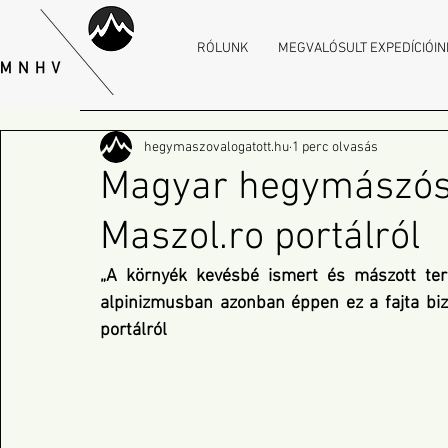
RÓLUNK
MEGVALÓSULT EXPEDÍCIÓIN
hegymaszovalogatott.hu
1 perc olvasás
Magyar hegymászósi
Maszol.ro portálról
„A környék kevésbé ismert és mászott terüle
alpinizmusban azonban éppen ez a fajta bizon
portálról