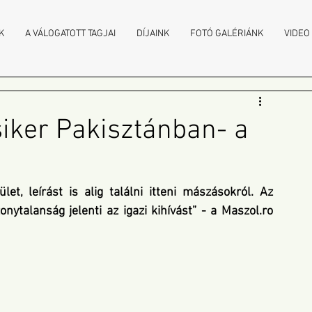
K
A VÁLOGATOTT TAGJAI
DÍJAINK
FOTÓ GALÉRIÁNK
VIDEO
ker Pakisztánban- a
t, leírást is alig találni itteni mászásokról. Az 
ytalanság jelenti az igazi kihívást” - a
 Maszol.ro 