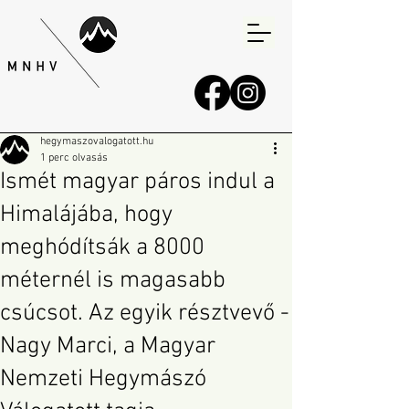
hegymaszovalogatott.hu
1 perc olvasás
Ismét magyar páros indul a
Himalájába, hogy
meghódítsák a 8000
méternél is magasabb
csúcsot. Az egyik résztvevő -
Nagy Marci, a Magyar
Nemzeti Hegymászó