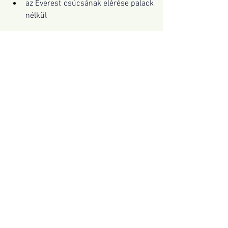
az Everest csúcsának elérése palack 
nélkül
Forrás: 
Blikk.hu
Az összes megtekintése
Friss bejegyzések