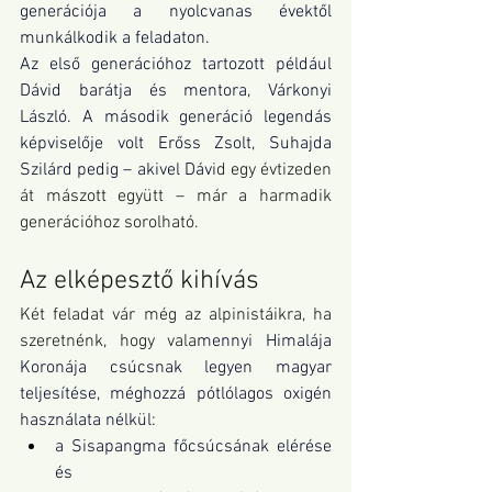
generációja a nyolcvanas évektől 
munkálkodik a feladaton.
Az első generációhoz tartozott például 
Dávid barátja és mentora, Várkonyi 
László. A második generáció legendás 
képviselője volt 
Erőss Zsolt
, 
Suhajda 
Szilárd
 pedig – akivel Dávi
d egy évtizeden 
át mászott együtt – már a harmadik 
generációhoz sorolható.
Az elképesztő kihívás
Két feladat vár még az alpinistáikra, ha 
szeretnénk, hogy vala
mennyi 
Himalája
Koronája csúcsnak legyen magyar 
teljesítése, méghozzá pótlólagos oxigén 
használata nélkül:
a Sisapangma főcsúcsának elérése 
és