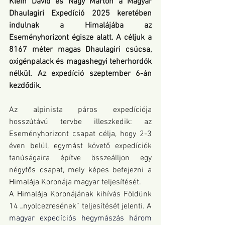
Klein Dávid és Nagy Márton a Magyar 
Dhaulagiri Expedíció 2025 keretében 
indulnak a Himalájába az 
Eseményhorizont égisze alatt. A céljuk a 
8167 méter magas Dhaulagiri csúcsa, 
oxigénpalack és magashegyi teherhordók 
nélkül. Az expedíció szeptember 6-án 
kezdődik.
Az alpinista páros expedíciója 
hosszútávú tervbe illeszkedik: az 
Eseményhorizont csapat célja, hogy 2-3 
éven belül, egymást követő expedíciók 
tanúságaira építve összeálljon egy 
négyfős csapat, mely képes befejezni a 
Himalája Koronája magyar teljesítését.
A Himalája Koronájának kihívás Földünk 
14 „nyolcezresének” teljesítését jelenti. A 
magyar
 expedíciós hegymászás három 