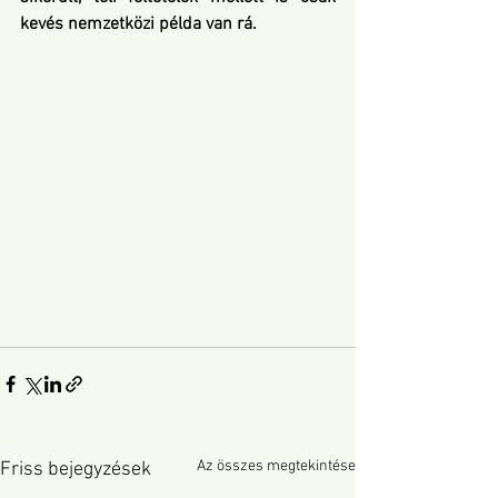
kevés nemzetközi példa van rá.
Az összes megtekintése
Friss bejegyzések