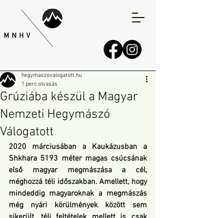
hegymaszovalogatott.hu
1 perc olvasás
Grúziába készül a Magyar
Nemzeti Hegymászó
Válogatott
2020 márciusában a Kaukázusban a 
Shkhara 5193 méter magas csúcsának 
első magyar megmászása a cél, 
méghozzá téli időszakban. Amellett, hogy 
mindeddig magyaroknak a megmászás 
még nyári körülmények között sem 
sikerült, téli feltételek mellett is csak 