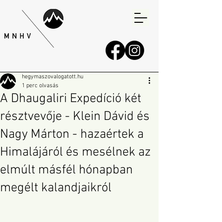
hegymaszovalogatott.hu
1 perc olvasás
A Dhaugaliri Expedíció két
résztvevője - Klein Dávid és
Nagy Márton - hazaértek a
Himalájáról és mesélnek az
elmúlt másfél hónapban
megélt kalandjaikról