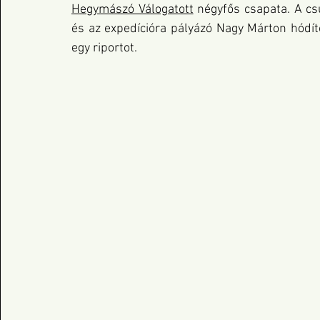
Hegymászó Válogatott
 négyfős csapata. A cs
és az expedícióra pályázó Nagy Márton hódít
egy riportot.