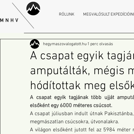
RÓLUNK
MEGVALÓSULT EXPEDÍCIÓIN
hegymaszovalogatott.hu
1 perc olvasás
A csapat egyik tagjá
amputálták, mégis
hódítottak meg elsők
A csapat egyik tagjának több ujját amput
elsőként egy 6000 méteres csúcsot. 
A csapat júliusban indult útnak Pakisztánba
megmászatlan csúcsokra, útvonalakra.
A világon elsőként jutott fel az 5984 méter