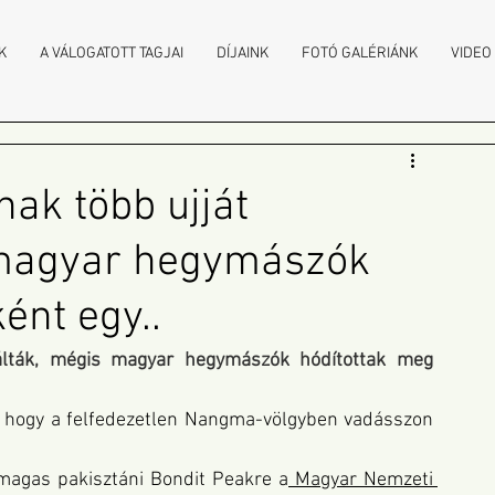
K
A VÁLOGATOTT TAGJAI
DÍJAINK
FOTÓ GALÉRIÁNK
VIDEO
nak több ujját
 magyar hegymászók
ént egy..
álták, mégis magyar hegymászók hódítottak meg 
, hogy a felfedezetlen Nangma-völgyben vadásszon 
 magas pakisztáni Bondit Peakre a
Magyar Nemzeti 