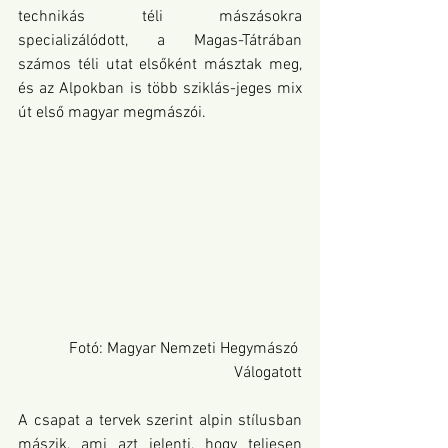
technikás téli mászásokra 
specializálódott, a Magas-Tátrában 
számos téli utat elsőként másztak meg, 
és az Alpokban is több sziklás-jeges mix 
út első magyar megmászói.
Fotó: Magyar Nemzeti Hegymászó 
Válogatott
A csapat a tervek szerint alpin stílusban 
mászik, ami azt jelenti, hogy teljesen 