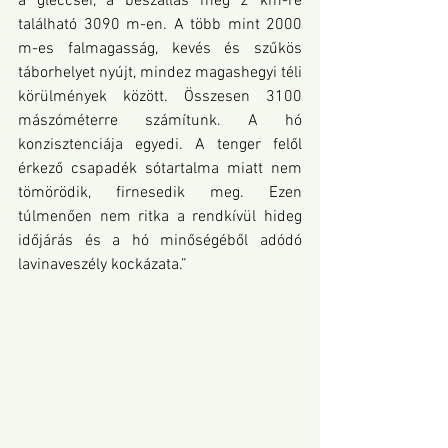
a gleccser, a beszállás még 2 km-re 
található 3090 m-en. A több mint 2000 
m-es falmagasság, kevés és szűkös 
táborhelyet nyújt, mindez magashegyi téli 
körülmények között. Összesen 3100 
mászóméterre számítunk. A hó 
konzisztenciája egyedi. A tenger felől 
érkező csapadék sótartalma miatt nem 
tömörödik, firnesedik meg. Ezen 
túlmenően nem ritka a rendkívül hideg 
időjárás és a hó minőségéből adódó 
lavinaveszély kockázata.”