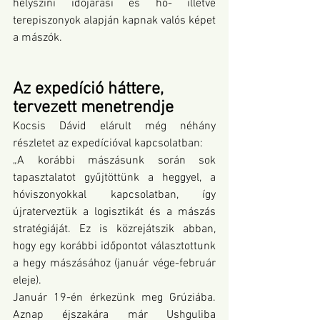
helyszíni időjárási és hó- illetve 
terepiszonyok alapján kapnak valós képet 
a mászók.
Az expedíció háttere, 
tervezett menetrendje
Kocsis Dávid elárult még néhány 
részletet az expedícióval kapcsolatban:
„A korábbi mászásunk során sok 
tapasztalatot gyűjtöttünk a heggyel, a 
hóviszonyokkal kapcsolatban, így 
újraterveztük a logisztikát és a mászás 
stratégiáját. Ez is közrejátszik abban, 
hogy egy korábbi időpontot választottunk 
a hegy mászásához (január vége-február 
eleje).
Január 19-én érkezünk meg Grúziába. 
Aznap éjszakára már Ushguliba 