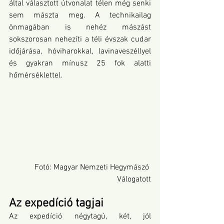
által választott útvonalat télen még senki 
sem mászta meg. A technikailag 
önmagában is nehéz mászást 
sokszorosan nehezíti a téli évszak cudar 
időjárása, hóviharokkal, lavinaveszéllyel 
és gyakran mínusz 25 fok alatti 
hőmérséklettel.
Fotó: Magyar Nemzeti Hegymászó 
Válogatott
Az expedíció tagjai
Az expedíció négytagú, két, jól 