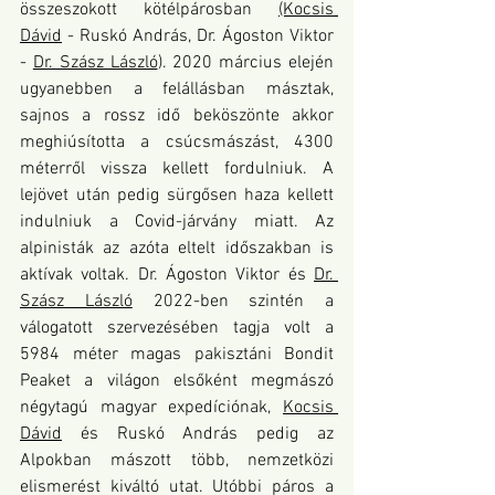
összeszokott kötélpárosban 
(Kocsis 
Dávid
 - Ruskó András, Dr. Ágoston Viktor 
- 
Dr. Szász László
). 2020 március elején 
ugyanebben a felállásban másztak, 
sajnos a rossz idő beköszönte akkor 
meghiúsította a csúcsmászást, 4300 
méterről vissza kellett fordulniuk. A 
lejövet után pedig sürgősen haza kellett 
indulniuk a Covid-járvány miatt. Az 
alpinisták az azóta eltelt időszakban is 
aktívak voltak. Dr. Ágoston Viktor és 
Dr. 
Szász László
 2022-ben szintén a 
válogatott szervezésében tagja volt a 
5984 méter magas pakisztáni Bondit 
Peaket a világon elsőként megmászó 
négytagú magyar expedíciónak, 
Kocsis 
Dávid
 és Ruskó András pedig az 
Alpokban mászott több, nemzetközi 
elismerést kiváltó utat. Utóbbi páros a 