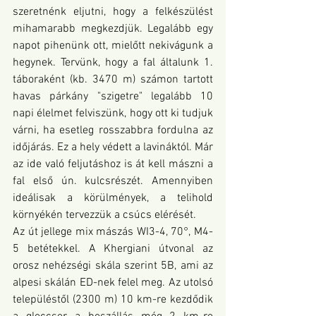
szeretnénk eljutni, hogy a felkészülést 
mihamarabb megkezdjük. Legalább egy 
napot pihenünk ott, mielőtt nekivágunk a 
hegynek. Tervünk, hogy a fal általunk 1. 
táboraként (kb. 3470 m) számon tartott 
havas párkány "szigetre" legalább 10 
napi élelmet felviszünk, hogy ott ki tudjuk 
várni, ha esetleg rosszabbra fordulna az 
időjárás. Ez a hely védett a lavináktól. Már 
az ide való feljutáshoz is át kell mászni a 
fal első ún. kulcsrészét. Amennyiben 
ideálisak a körülmények, a telihold 
környékén tervezzük a csúcs elérését. 
Az út jellege mix mászás WI3-4, 70°, M4-
5 betétekkel. A Khergiani útvonal az 
orosz nehézségi skála szerint 5B, ami az 
alpesi skálán ED-nek felel meg. Az utolsó 
településtől (2300 m) 10 km-re kezdődik 