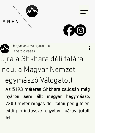
hegymaszovalogatott.hu
3 perc olvasás
Újra a Shkhara déli falára
indul a Magyar Nemzeti
Hegymászó Válogatott
Az 5193 méteres Shkhara csúcsán még 
nyáron sem állt magyar hegymászó, 
2300 méter magas déli falán pedig télen 
eddig mindössze egyetlen páros jutott 
fel.