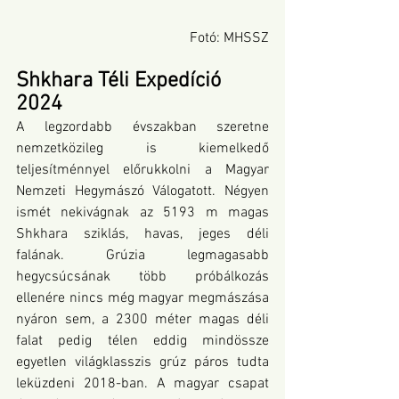
Fotó: MHSSZ
Shkhara Téli Expedíció 
2024
A legzordabb évszakban szeretne 
nemzetközileg is kiemelkedő 
teljesítménnyel előrukkolni a Magyar 
Nemzeti Hegymászó Válogatott. Négyen 
ismét nekivágnak az 5193 m magas 
Shkhara sziklás, havas, jeges déli 
falának. Grúzia legmagasabb 
hegycsúcsának több próbálkozás 
ellenére nincs még magyar megmászása 
nyáron sem, a 2300 méter magas déli 
falat pedig télen eddig mindössze 
egyetlen világklasszis grúz páros tudta 
leküzdeni 2018-ban. A magyar csapat 