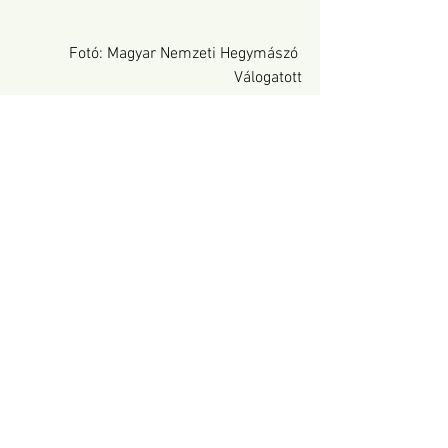
Fotó: Magyar Nemzeti Hegymászó 
Válogatott
A csapat január 19-én reggel 06:00 
órakor indul a Liszt Ferenc repülőtérről. 
Haladásukat a Magyar Nemzeti 
Hegymászó Válogatott hivatalos 
közösségi oldalain (Facebook, Instagram) 
lehet majd követni.
Fotó: Magyar Nemzeti Hegymászó 