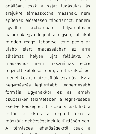
önállóan, csak a saját tudásukra és 
erejükre támaszkodva másznak, nem 
építenek előzetesen táborláncot, hanem 
egyetlen „rohamban”, folyamatosan 
haladnak egyre feljebb a hegyen, sátrukat 
minden reggel lebontva, este pedig az 
újabb elért magasságban az arra 
alkalmas helyen újra felállítva. A 
mászáshoz nem használnak előre 
rögzített köteleket sem, ahol szükséges, 
menet közben biztosítják egymást. Ez a 
hegymászás legtisztább, legnemesebb 
formája, ugyanakkor ez az, amely 
csúcssiker tekintetében a legkevesebb 
eséllyel kecsegtet. Itt a csúcs csak hab a 
tortán, a fókusz a megtett úton, a 
mászóút nehézségeinek leküzdésén van. 
A tényleges lehetőségekről csak a 